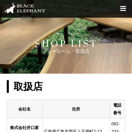
SHOP LIST
ショールーム・取扱店
取扱店
電話
会社名
住所
番号
082-
株式会社井口家
広島県広島市西区上天満町7-13
232-