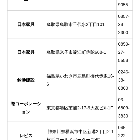
ー
9055
0857-
日本家具
鳥取県鳥取市千代水2丁目101
28-
2300
0859-
日本家具
鳥取県米子市淀江町佐陀668-1
27-
5558
0246-
福島県いわき市鹿島町御代赤坂16-
鈴勝建設
38-
6
8860
03-
際コーポレーシ
東京都港区芝浦2-17-9大友ビル1F
6809-
ョン
3830
045-
神奈川県横浜市中区新港2丁目2-1
レピス
222-
横浜ワールドポーターズ4F