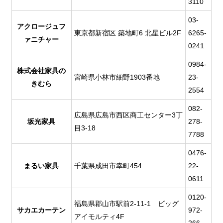
3110
03-
アクロージュフ
東京都新宿区 築地町6 北星ビル2F
6265-
ァニチャー
0241
0984-
株式会社家具の
宮崎県小林市細野1903番地
23-
きむら
2554
082-
広島県広島市西区商工センター3丁
坂光家具
278-
目3-18
7788
0476-
まるい家具
千葉県成田市幸町454
22-
0611
0120-
福島県郡山市駅前2-11-1 ビッグ
サカエカーテン
972-
アイモルティ4F
266