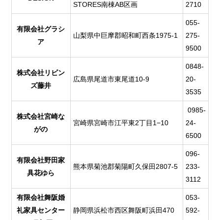
STORES南棟AB区画
2710
055-
有限会社グラシ
山梨県中巨摩郡昭和町西条1975-1
275-
ア
9500
0848-
株式会社リビン
広島県尾道市東尾道10-9
20-
ズ藤井
3535
0985-
株式会社宮崎な
宮崎県宮崎市江平東2丁目1−10
24-
がの
6500
096-
有限会社野田家
熊本県菊池郡菊陽町久保田2807-5
233-
具花ゆら
3112
有限会社舞阪婚
053-
礼家具センター
静岡県浜松市西区舞阪町浜田470
592-